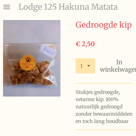
Lodge 125 Hakuna Matata
Ga
direct
naar
Gedroogde kip
de
hoofdinhoud
€ 2,50
In
winkelwage
Stukjes gedroogde,
vetarme kip. 100%
natuurlijk gedroogd
zonder bewaarmiddelen
en toch lang houdbaar