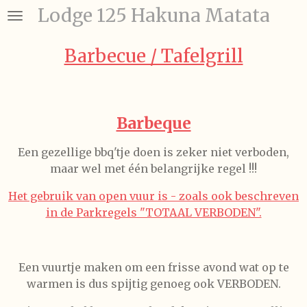
Lodge 125 Hakuna Matata
Ga
direct
naar
Barbecue / Tafelgrill
de
hoofdinhoud
Barbeque
Een gezellige bbq'tje doen is zeker niet verboden,
maar wel met één belangrijke regel !!!
Het gebruik van open vuur is - zoals ook beschreven
in de Parkregels "TOTAAL VERBODEN".
Een vuurtje maken om een frisse avond wat op te
warmen is dus spijtig genoeg ook VERBODEN.